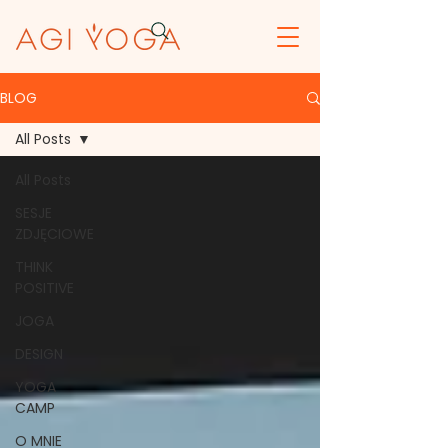
BLOG
All Posts
All Posts
SESJE
ZDJĘCIOWE
THINK
POSITIVE
JOGA
DESIGN
YOGA
CAMP
O MNIE