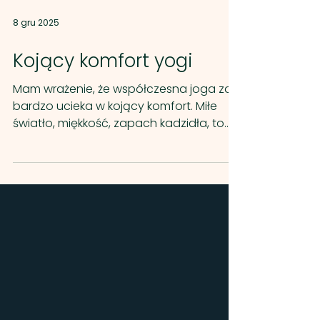
8 gru 2025
Kojący komfort yogi
Mam wrażenie, że współczesna joga za
bardzo ucieka w kojący komfort. Miłe
światło, miękkość, zapach kadzidła, to
wszystko jest piękne, dopóki nie
przykrywa istoty praktyki. Joga nie
została stworzona po to, by nas uśpić,
ale by obudzić. By skierować uwagę do
środka, tam gdzie nie zawsze jest
wygodnie, ale zawsze prawdziwie.
Transformacja nie musi być przyjemna.
Bywa surowa, wymagająca, bezbronna.