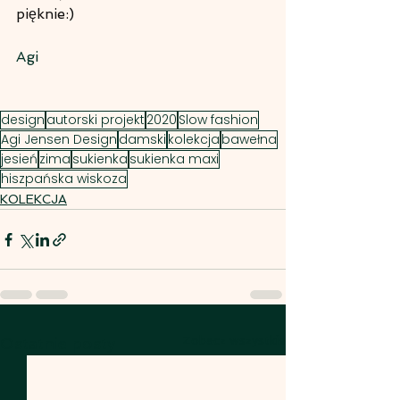
pięknie:)
Agi
design
autorski projekt
2020
Slow fashion
Agi Jensen Design
damski
kolekcja
bawełna
jesień
zima
sukienka
sukienka maxi
hiszpańska wiskoza
KOLEKCJA
Zobacz wszystkie
Ostatnie posty