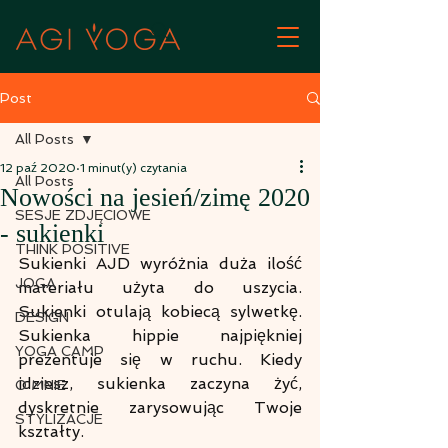
Post
All Posts
12 paź 2020
1 minut(y) czytania
All Posts
Nowości na jesień/zimę 2020
SESJE ZDJĘCIOWE
- sukienki
THINK POSITIVE
Sukienki AJD wyróżnia duża ilość 
JOGA
materiału użyta do uszycia. 
Sukienki otulają kobiecą sylwetkę. 
DESIGN
Sukienka hippie najpiękniej 
YOGA CAMP
prezentuje się w ruchu. Kiedy 
idziesz, sukienka zaczyna żyć, 
O MNIE
dyskretnie zarysowując Twoje 
STYLIZACJE
kształty.