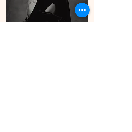
„Bądź dobry, czyń dobro;
bądź życzliwy, bądź współczujący.”
Swami Sivananda