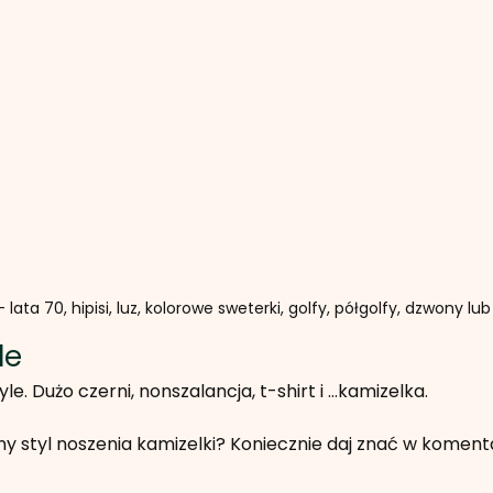
 lata 70, hipisi, luz, kolorowe sweterki, golfy, półgolfy, dzwony lub
le
e. Dużo czerni, nonszalancja, t-shirt i …kamizelka.
iony styl noszenia kamizelki? Koniecznie daj znać w koment