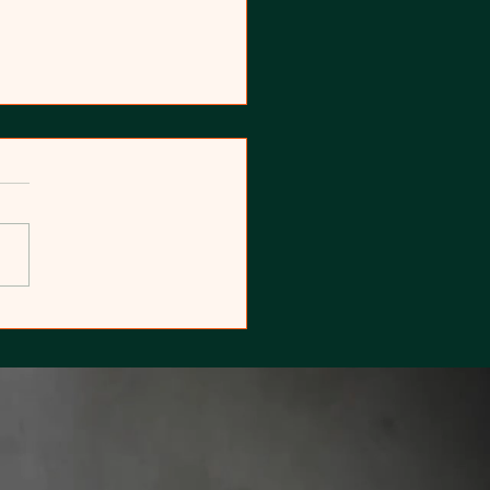
nie z szeroką
wką. Jak nosić, z
m łączyć?