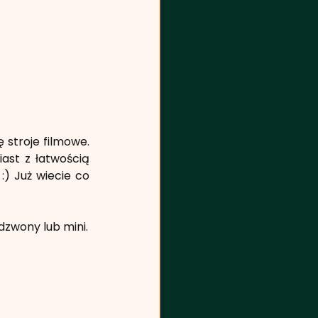
stroje filmowe. 
st z łatwością 
) Już wiecie co 
 dzwony lub mini.