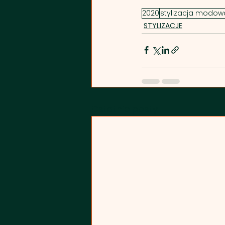
2020
stylizacja modow
STYLIZACJE
Ostatnie posty