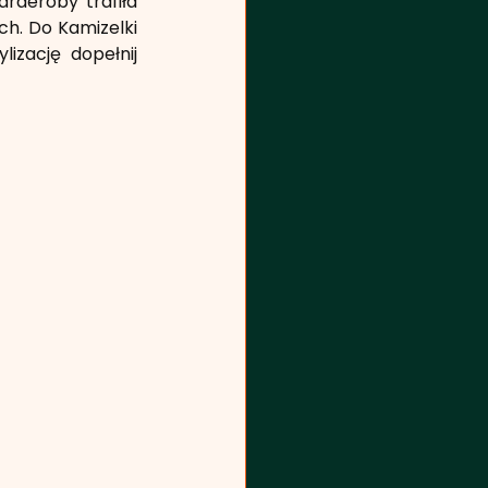
deroby trafiła 
h. Do Kamizelki 
zację dopełnij 