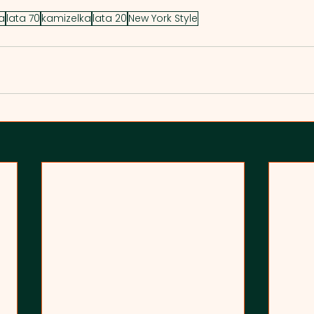
a
lata 70
kamizelka
lata 20
New York Style