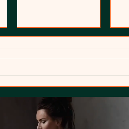
Pasek jako element
Spod
stylizacji
noga
czy