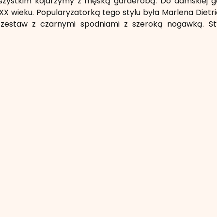
zystkim kojarzymy z męską garderobą. Do damskiej gar
XX wieku. Popularyzatorką tego stylu była Marlena Dietric
, zestaw z czarnymi spodniami z szeroką nogawką. Styli