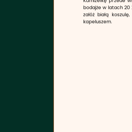
Kamizelkę przede ws
bodajże w latach 20 
załóż białą koszulę
kapeluszem.