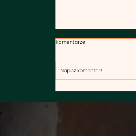
Komentarze
Napisz komentarz...
Sztruks - sentymentalna
podróż w czasie