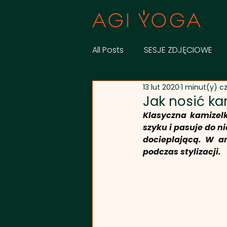
All Posts
SESJE ZDJĘCIOWE
13 lut 2020
1 minut(y) c
STYLIZACJE
KOLEKCJA
Jak nosić ka
Klasyczna kamizelk
szyku i pasuje do n
docieplającą. W a
podczas stylizacji.