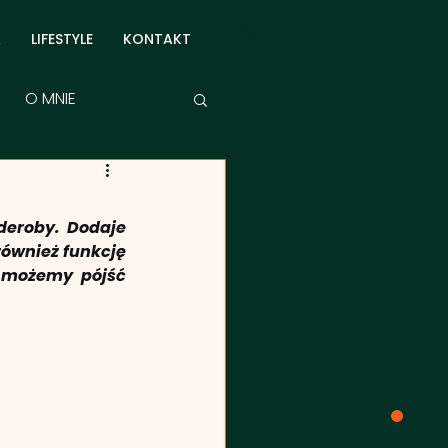
A
LIFESTYLE
KONTAKT
O MNIE
eroby. Dodaje 
ównież funkcję 
 możemy pójść 