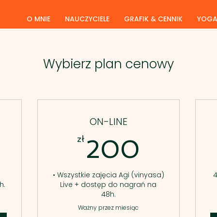
O MNIE
NAUCZYCIELE
GRAFIK & CENNIK
YOG
Wybierz plan cenowy
ON-LINE
70zł
200zł
zł
200
• Wszystkie zajęcia Agi (vinyasa)
4
h.
Live + dostęp do nagrań na
48h.
Ważny przez miesiąc