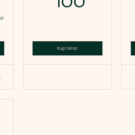
60zł
100zł
100
ęp
u
Kup teraz
.
zł