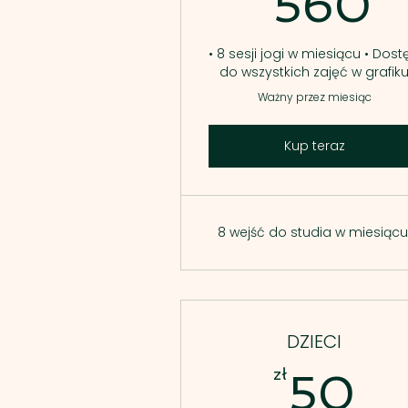
5
560
• 8 sesji jogi w miesiącu • Dost
do wszystkich zajęć w grafik
Ważny przez miesiąc
Kup teraz
8 wejść do studia w miesiącu
DZIECI
50
zł
50