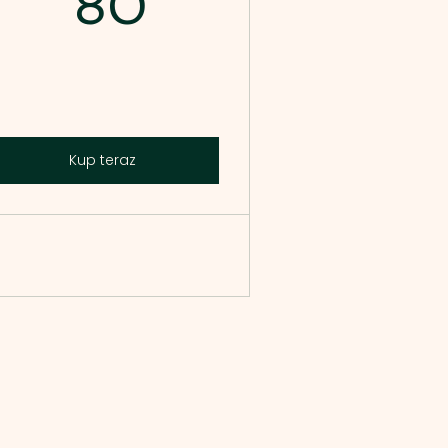
80zł
80
Kup teraz