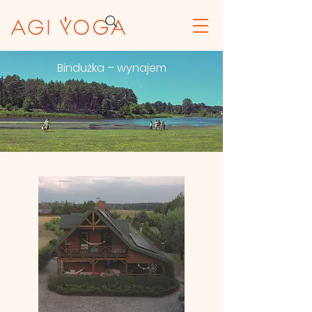
Bindużka – wynajem