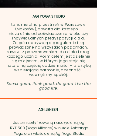
AGI YOGA STUDIO
to kameralna przestrzeń w Warszawie
(Mokotów), otwarta dla każdego –
niezależnie od doświadczenia, wieku czy
indywidualnych predyspozycji ciała.
Zajęcia odbywają się regularnie i są
prowadzone na wszystkich poziomach,
zawsze z poszanowaniem dla ciała i drogi
każdego ucznia. Moim celem jest dzielenie
się miejscem, w którym joga staje się
naturalną częścią codzienności – praktyką
wspierającą harmonię, obecność i
wewnętrzny spokój.
Speak good, think good, do good. Live the
good life
.
AGI JENSEN
Jestem certyfikowaną nauczycielką jogi
RYT 500 (Yoga Alliance) w nurcie Ashtanga
Yoga oraz właścicielką Agi Yoga Studio