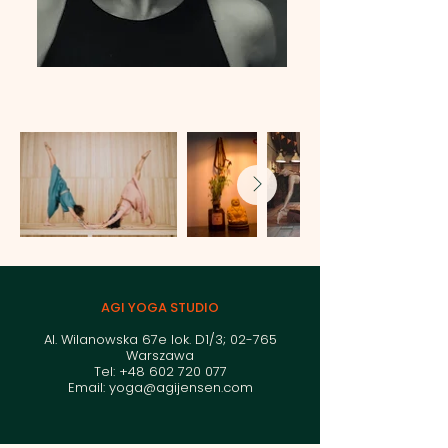
AGI YOGA STUDIO
Al. Wilanowska 67e lok. D1/3; 02-765
Warszawa
Tel:
+48 602 720 077
Email:
yoga@agijensen.com